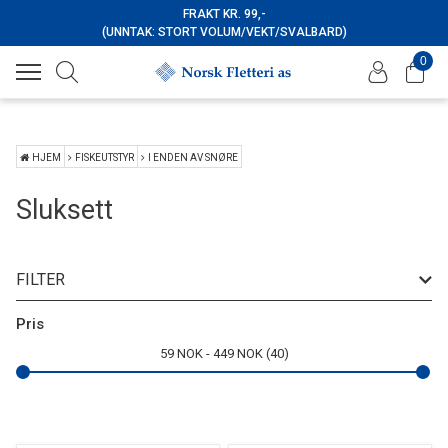
FRAKT KR. 99,-
(UNNTAK: STORT VOLUM/VEKT/SVALBARD)
0
HJEM
FISKEUTSTYR
I ENDEN AV SNØRE
Sluksett
FILTER
Merke
Pris
59
NOK
449
NOK
40