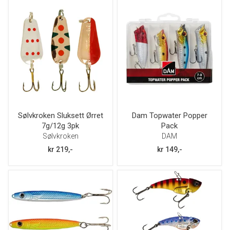
Sølvkroken Sluksett Ørret
Dam Topwater Popper
7g/12g 3pk
Pack
Sølvkroken
DAM
kr 219,-
kr 149,-