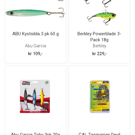
ABU Kystsilda 3 pk 60 g
Berkley Powerblade 3-
Pack 18g
Abu Garcia
Berkley
kr 109,-
kr 229,-
Abu Garcia Toby 3pk 20g
CAL Tasmanian Devil