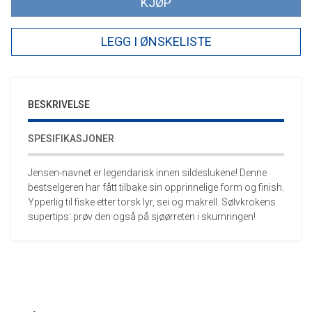
KJØP
LEGG I ØNSKELISTE
BESKRIVELSE
SPESIFIKASJONER
Jensen-navnet er legendarisk innen sildeslukene! Denne
bestselgeren har fått tilbake sin opprinnelige form og finish.
Ypperlig til fiske etter torsk lyr, sei og makrell. Sølvkrokens
supertips: prøv den også på sjøørreten i skumringen!