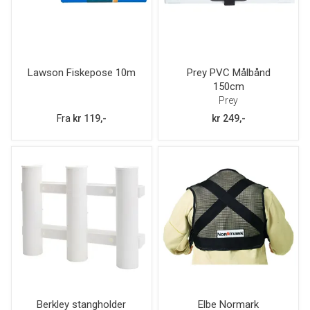
Lawson Fiskepose 10m
Prey PVC Målbånd
150cm
Prey
Fra
kr 119,-
kr 249,-
Berkley stangholder
Elbe Normark