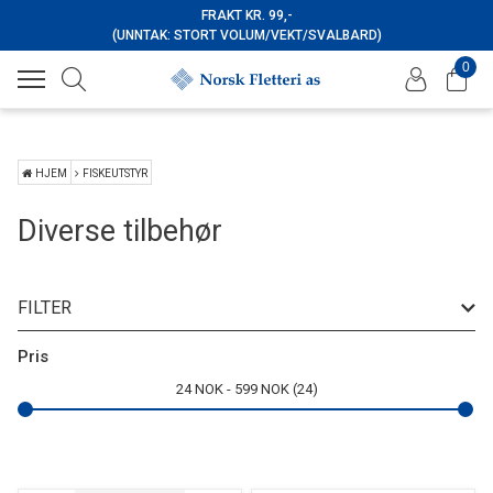
FRAKT KR. 99,-
(UNNTAK: STORT VOLUM/VEKT/SVALBARD)
0
HJEM
FISKEUTSTYR
Diverse tilbehør
FILTER
Merke
Pris
24
NOK
599
NOK
24
størrelse