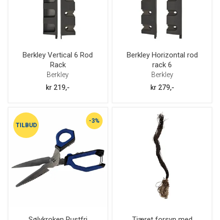
Berkley Vertical 6 Rod
Berkley Horizontal rod
Rack
rack 6
Berkley
Berkley
kr 219,-
kr 279,-
-3%
TILBUD
Sølvkroken Rustfri
Tjæret forsyn med