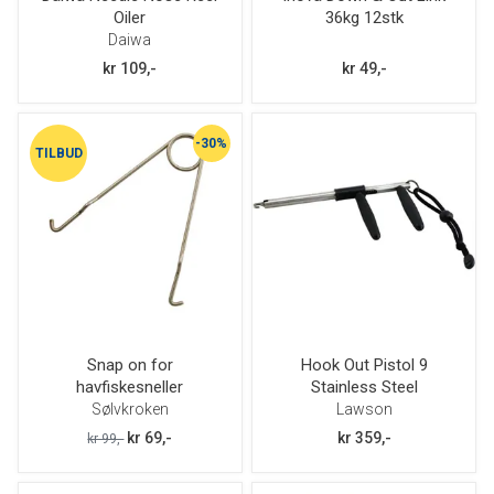
Oiler
36kg 12stk
Daiwa
kr 109,-
kr 49,-
-30%
TILBUD
Snap on for
Hook Out Pistol 9
havfiskesneller
Stainless Steel
Sølvkroken
Lawson
kr 69,-
kr 359,-
kr 99,-