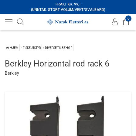
FRAKT KR. 99,-
(UNNTAK: STORT VOLUM/VEKT/SVALBARD)
0
HJEM
FISKEUTSTYR
DIVERSE TILBEHØR
Berkley Horizontal rod rack 6
Berkley