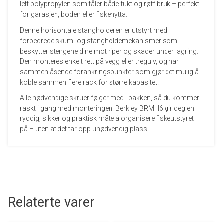
lett polypropylen som tåler både fukt og røff bruk – perfekt
for garasjen, boden eller fiskehytta.
Denne horisontale stangholderen er utstyrt med
forbedrede skum- og stangholdemekanismer som
beskytter stengene dine mot riper og skader under lagring.
Den monteres enkelt rett på vegg eller tregulv, og har
sammenlåsende forankringspunkter som gjør det mulig å
koble sammen flere rack for større kapasitet.
Alle nødvendige skruer følger med i pakken, så du kommer
raskt i gang med monteringen. Berkley BRMH6 gir deg en
ryddig, sikker og praktisk måte å organisere fiskeutstyret
på – uten at det tar opp unødvendig plass.
Relaterte varer