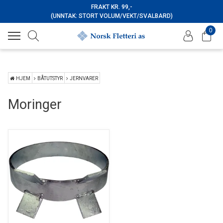
FRAKT KR. 99,-
(UNNTAK: STORT VOLUM/VEKT/SVALBARD)
0
HJEM
BÅTUTSTYR
JERNVARER
Moringer