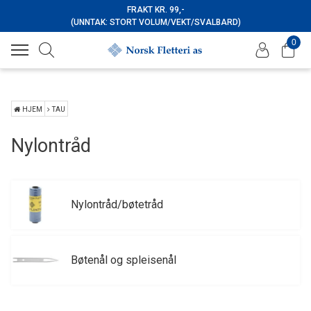
FRAKT KR. 99,-
(UNNTAK: STORT VOLUM/VEKT/SVALBARD)
0
HJEM
TAU
Nylontråd
Nylontråd/bøtetråd
Bøtenål og spleisenål