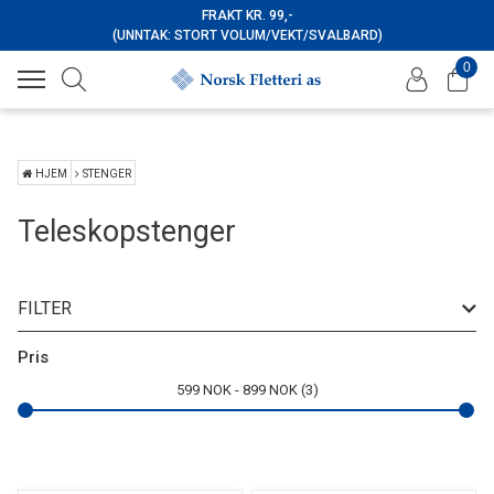
FRAKT KR. 99,-
(UNNTAK: STORT VOLUM/VEKT/SVALBARD)
0
HJEM
STENGER
Teleskopstenger
FILTER
Merke
Pris
599
NOK
899
NOK
3