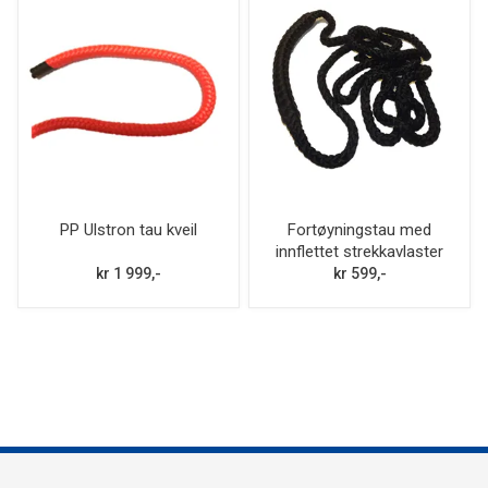
PP Ulstron tau kveil
Fortøyningstau med
innflettet strekkavlaster
av gummi
kr 1 999,-
kr 599,-