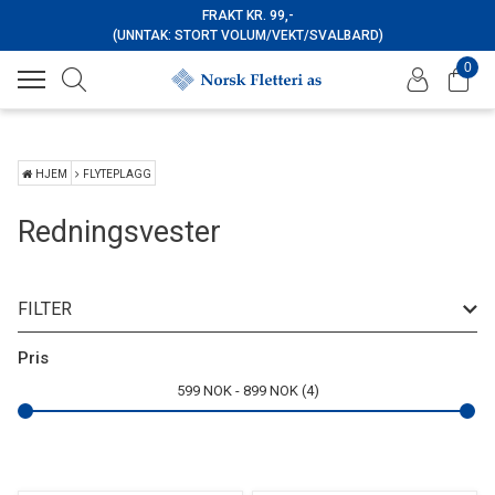
FRAKT KR. 99,-
(UNNTAK: STORT VOLUM/VEKT/SVALBARD)
0
HJEM
FLYTEPLAGG
Redningsvester
FILTER
Merke
Pris
599
NOK
899
NOK
4
Farge
størrelse