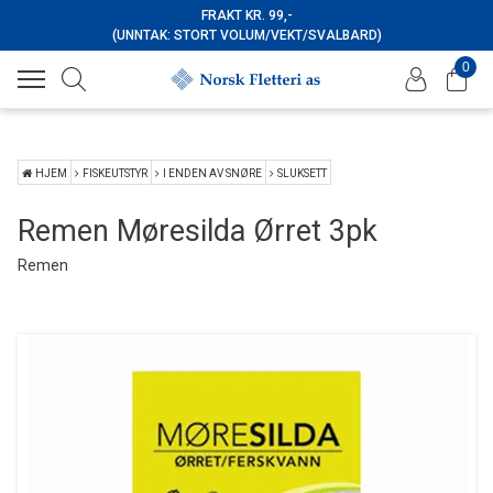
FRAKT KR. 99,-
(UNNTAK: STORT VOLUM/VEKT/SVALBARD)
0
HJEM
FISKEUTSTYR
I ENDEN AV SNØRE
SLUKSETT
Remen Møresilda Ørret 3pk
Remen