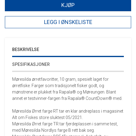
KJØP
LEGG I ØNSKELISTE
BESKRIVELSE
SPESIFIKASJONER
Møresilda ørretfavoritter, 10 gram, spesielt laget for
ørretfiske. Farger som tradisjonelt fisker godt, og
mønstrene er plukket fra Rapala® og Møreungen. Blant
annet er testvinner-fargen fra Rapala® CountDown® med.
Møresilda Ørret farge RT tar en klar andreplass i magasinet
Alt om Fiskes store sluktest 05/2021.
Møresilda Ørret farge TR tar fjerdeplassen i samme test,
med Møresilda Nordlys farge B rett bak seg.