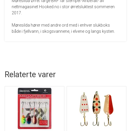
Møresilda Ørret farge BRF får stempel -Anbefalt- av
nettmagasinet Hooked.no i stor ørretsluktest sommeren
2017.
Møresilda hører med andre ord med i enhver slukboks
både i fjellvann, i skogsvannene, i elvene og langs kysten.
Relaterte varer