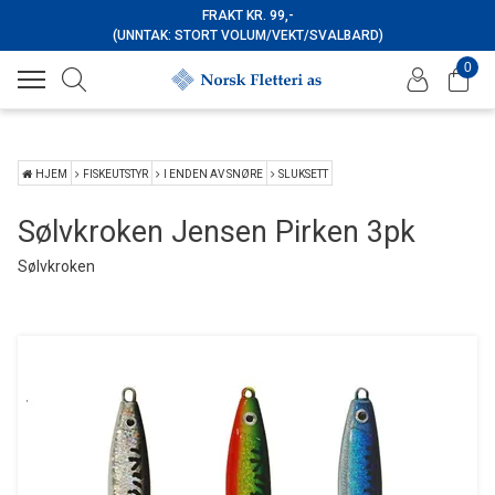
FRAKT KR. 99,-
(UNNTAK: STORT VOLUM/VEKT/SVALBARD)
0
HJEM
FISKEUTSTYR
I ENDEN AV SNØRE
SLUKSETT
Sølvkroken Jensen Pirken 3pk
Sølvkroken