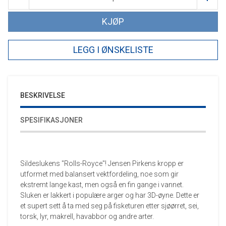
KJØP
LEGG I ØNSKELISTE
BESKRIVELSE
SPESIFIKASJONER
Sildeslukens "Rolls-Royce"! Jensen Pirkens kropp er
utformet med balansert vektfordeling, noe som gir
ekstremt lange kast, men også en fin gange i vannet.
Sluken er lakkert i populære arger og har 3D-øyne. Dette er
et supert sett å ta med seg på fisketuren etter sjøørret, sei,
torsk, lyr, makrell, havabbor og andre arter.