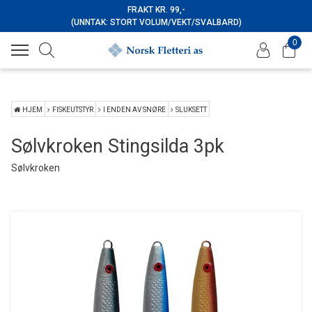
FRAKT KR. 99,-
(UNNTAK: STORT VOLUM/VEKT/SVALBARD)
0
HJEM
FISKEUTSTYR
I ENDEN AV SNØRE
SLUKSETT
Sølvkroken Stingsilda 3pk
Sølvkroken