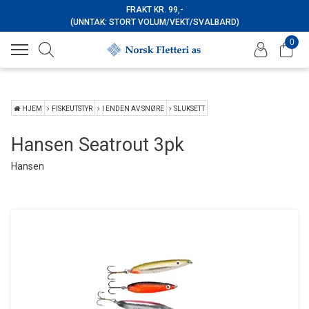
FRAKT KR. 99,-
(UNNTAK: STORT VOLUM/VEKT/SVALBARD)
0
HJEM
FISKEUTSTYR
I ENDEN AV SNØRE
SLUKSETT
Hansen Seatrout 3pk
Hansen