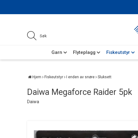
Garn
Flyteplagg
Fiskeutstyr
Hjem
Fiskeutstyr
I enden av snøre
Sluksett
Daiwa Megaforce Raider 5pk
Daiwa