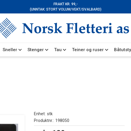
FRAKT KR. 99,-
(UNNTAK: STORT VOLUM/VEKT/SVALBARD)
Sneller
Stenger
Tau
Teiner og ruser
Båtutsty
Enhet
stk
Produktnr.
198050