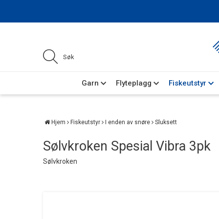
Garn
Flyteplagg
Fiskeutstyr
Hjem
Fiskeutstyr
I enden av snøre
Sluksett
Sølvkroken Spesial Vibra 3pk
Sølvkroken