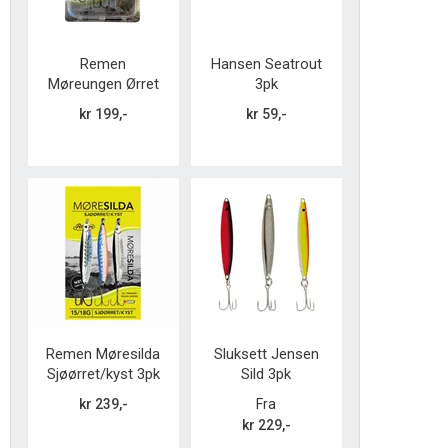
Remen
Hansen Seatrout
Møreungen Ørret
3pk
Innland 3pk
kr 199,-
kr 59,-
Remen Møresilda
Sluksett Jensen
Sjøørret/kyst 3pk
Sild 3pk
kr 239,-
Fra
kr 229,-