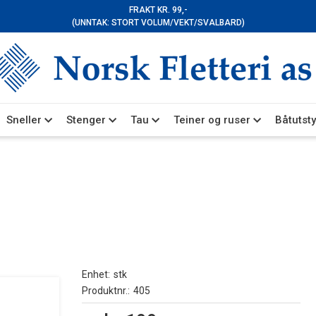
FRAKT KR. 99,-
(UNNTAK: STORT VOLUM/VEKT/SVALBARD)
Sneller
Stenger
Tau
Teiner og ruser
Båtutsty
Enhet
stk
Produktnr.
405