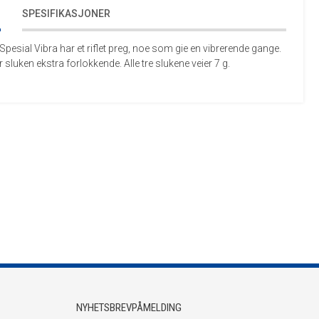
SPESIFIKASJONER
 Spesial Vibra har et riflet preg, noe som gie en vibrerende gange.
sluken ekstra forlokkende. Alle tre slukene veier 7 g.
NYHETSBREVPÅMELDING