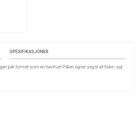
SPESIFIKASJONER
gen pilk formet som en havfrue! Pilken egner seg til all fiske i sjø.