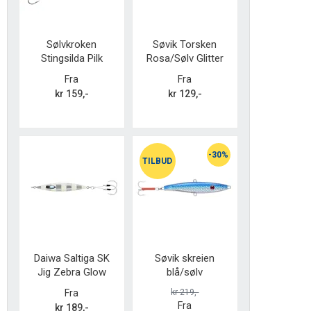
Sølvkroken
Søvik Torsken
Stingsilda Pilk
Rosa/Sølv Glitter
O/Y/G
Fra
Fra
kr 159,-
kr 129,-
-30%
TILBUD
Daiwa Saltiga SK
Søvik skreien
Jig Zebra Glow
blå/sølv
Fra
kr 219,-
Fra
kr 189,-