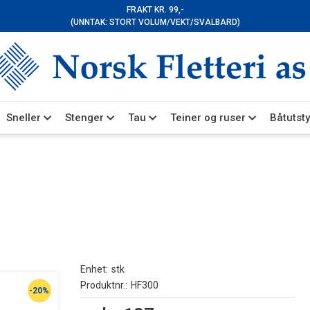
FRAKT KR. 99,-
(UNNTAK: STORT VOLUM/VEKT/SVALBARD)
Sneller
Stenger
Tau
Teiner og ruser
Båtutsty
Enhet
stk
Produktnr.
HF300
-20%