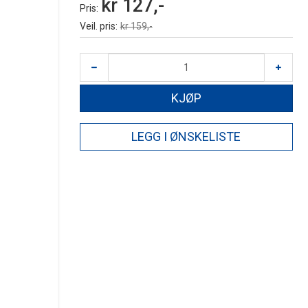
kr 127,-
Pris
Veil. pris
kr 159,-
KJØP
LEGG I ØNSKELISTE