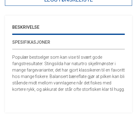
BESKRIVELSE
SPESIFIKASJONER
Populær bestselger som kan vise til svært gode
fangstresultater. Stingsilda har naturtro skjellmønster i
mange fargevarianter, det har gjort klassikeren til en favoritt
hos mange fiskere. Balansert bæreflate gjør at pilken kan bli
stående midt mellom vannlagene når det fiskes med
kortere rykk, og akkurat der står ofte storfisken klar til hugg.