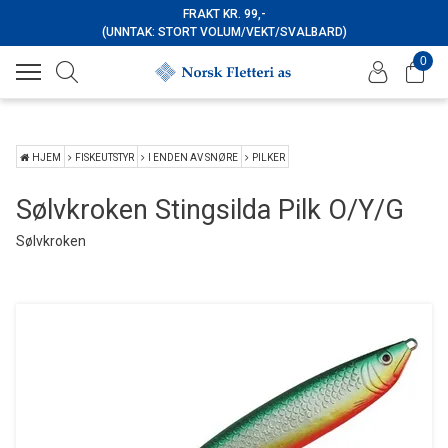
FRAKT KR. 99,-
(UNNTAK: STORT VOLUM/VEKT/SVALBARD)
0
HJEM
FISKEUTSTYR
I ENDEN AV SNØRE
PILKER
Sølvkroken Stingsilda Pilk O/Y/G
Sølvkroken