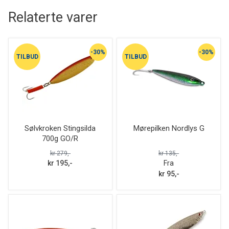
Relaterte varer
-30%
-30%
TILBUD
TILBUD
Sølvkroken Stingsilda
Mørepilken Nordlys G
700g GO/R
kr 279,-
kr 135,-
kr 195,-
Fra
kr 95,-