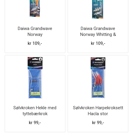
Daiwa Grandwave
Daiwa Grandwave
Norway
Norway Whitting &
ling/tusk/catfish/hake
Haddock
kr 109,-
kr 109,-
Sølvkroken Hekle med
Sølvkroken Harpekroksett
tyttebærkrok
Hacla stor
kr 99,-
kr 99,-