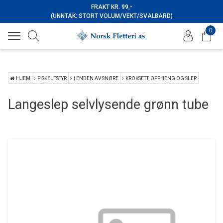
FRAKT KR. 99,-
(UNNTAK: STORT VOLUM/VEKT/SVALBARD)
0
HJEM
FISKEUTSTYR
I ENDEN AV SNØRE
KROKSETT, OPPHENG OG SLEP
Langeslep selvlysende grønn tube