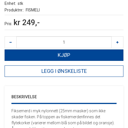
Enhet
stk
Produktnr.
FISMELI
kr 249,-
Pris
KJØP
LEGG I ØNSKELISTE
BESKRIVELSE
Fiksemerd i myk nylonnett (25mm masker) som ikke
skader fisken. På toppen av fiskemerdenfinnes det
flytekorker (varierer mellom blå som på bildet og oransje).