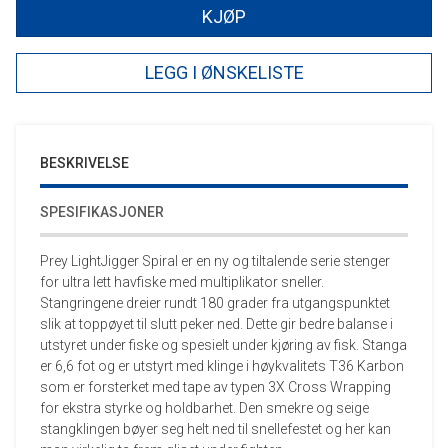
KJØP
LEGG I ØNSKELISTE
BESKRIVELSE
SPESIFIKASJONER
Prey LightJigger Spiral er en ny og tiltalende serie stenger
for ultra lett havfiske med multiplikator sneller.
Stangringene dreier rundt 180 grader fra utgangspunktet
slik at toppøyet til slutt peker ned. Dette gir bedre balanse i
utstyret under fiske og spesielt under kjøring av fisk. Stanga
er 6,6 fot og er utstyrt med klinge i høykvalitets T36 Karbon
som er forsterket med tape av typen 3X Cross Wrapping
for ekstra styrke og holdbarhet. Den smekre og seige
stangklingen bøyer seg helt ned til snellefestet og her kan