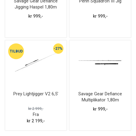
Savage Gear Defiance
Penn Squadron III Jig
Jigging Haspel 1,80m
kr 999,-
kr 999,-
-27%
TILBUD
Prey Lightjigger V2 6,5'
Savage Gear Defiance
Multiplikator 1,80m
kr 2 999,-
kr 999,-
Fra
kr 2 199,-