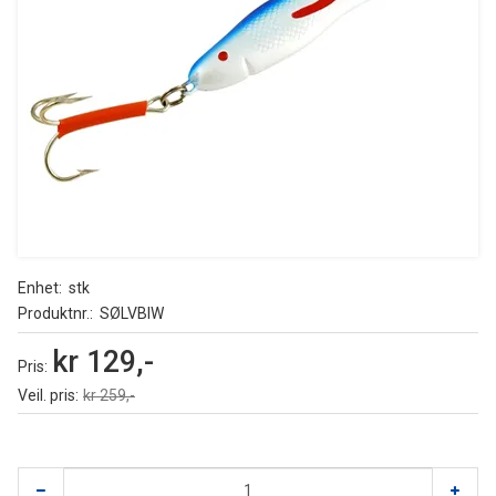
Enhet
stk
Produktnr.
SØLVBIW
kr 129,-
Pris
Veil. pris
kr 259,-